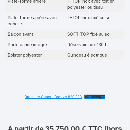
Plate-forme arrière
T-TOP inox avec toit en
polyester ou tissu
Plate-forme arrière avec
T-TOP inox fixé au sol
échelle
Balcon avant
SOFT-TOP fixé au sol
Porte canne intégré
Réservoir inox 130 L
Bolster polyester
Guindeau électrique
Brochure Conero Breeze 820 EFB
Télécharger
A partir de 35 750,00 € TTC (hors