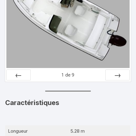
1
de
9
Préc
Suiv.
Caractéristiques
Longueur
5.28 m