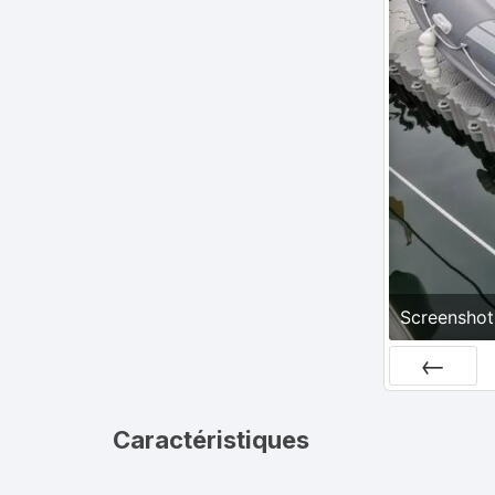
Olympic – 620 C
Screenshot
Préc
Caractéristiques