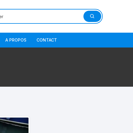
A PROPOS
CONTACT
4.60 New
PEN
.10
A
.40 Fisch
PEN
5.65 New
A
5.85 Cayman Open
A
5.85 Cayman wa