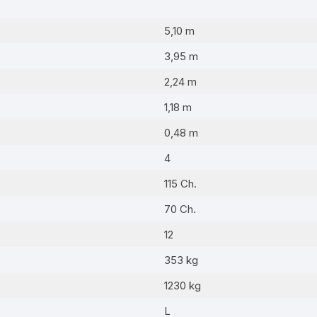
5,10 m
3,95 m
2,24 m
1,18 m
0,48 m
4
115 Ch.
70 Ch.
12
353 kg
1230 kg
L