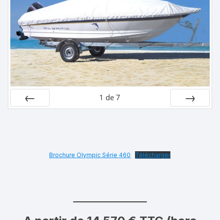
1
de
7
Préc
Suiv.
Brochure Olympic Série 460
Télécharger